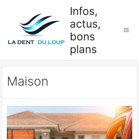
Aller
Infos,
au
actus,
contenu
bons
Main
plans
Men
Maison